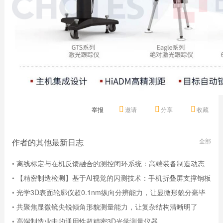
举报
邀请
分享
收藏
作者的其他最新日志
全部
•
离线标定与在机反馈融合的测控闭环系统：高端装备制造动态
误差补偿与精度稳定性提升方 ...
•
【精密制造检测】基于AI视觉的闪测技术：手机折叠屏支撑钢板
高效全检方案设计
•
光学3D表面轮廓仪超0.1nm纵向分辨能力，让显微形貌分毫毕
现
•
共聚焦显微镜尖锐倾角形貌测量能力，让复杂结构清晰明了
•
高端制造业中的通用性超精密3D光学测量仪器