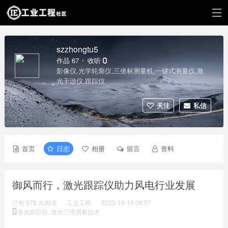
szzhongtu5
作品 67
收听 0
影像仪,光学轮廓仪,三坐标测量机,一键式测量仪,激
光干涉仪,跟踪仪
关注
私信
首页
日志
相册
留言
资料
御风而行，激光跟踪仪助力风电行业发展
已有 578 次阅读
工业工程
2023-10-19 09:57
激光跟踪仪
,
激光三维测量技术