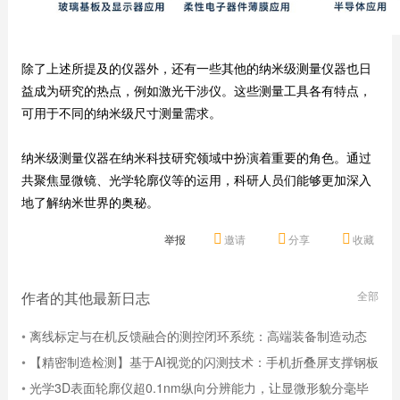
除了上述所提及的仪器外，还有一些其他的纳米级测量仪器也日
益成为研究的热点，例如激光干涉仪。这些测量工具各有特点，
可用于不同的纳米级尺寸测量需求。
纳米级测量仪器在纳米科技研究领域中扮演着重要的角色。通过
共聚焦显微镜、光学轮廓仪等的运用，科研人员们能够更加深入
地了解纳米世界的奥秘。
举报
邀请
分享
收藏
作者的其他最新日志
全部
•
离线标定与在机反馈融合的测控闭环系统：高端装备制造动态
误差补偿与精度稳定性提升方 ...
•
【精密制造检测】基于AI视觉的闪测技术：手机折叠屏支撑钢板
高效全检方案设计
•
光学3D表面轮廓仪超0.1nm纵向分辨能力，让显微形貌分毫毕