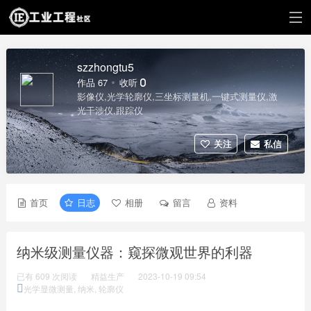
szzhongtu5
作品 67
收听 0
影像仪,光学轮廓仪,三坐标测量机,一键式测量仪,激
光干涉仪,跟踪仪
关注
私信
首页
日志
相册
留言
资料
纳米级测量仪器：窥探微观世界的利器
已有 609 次阅读
精益生产
2023-10-19 09:54
光学显微测量
,
纳米
,
轮廓仪