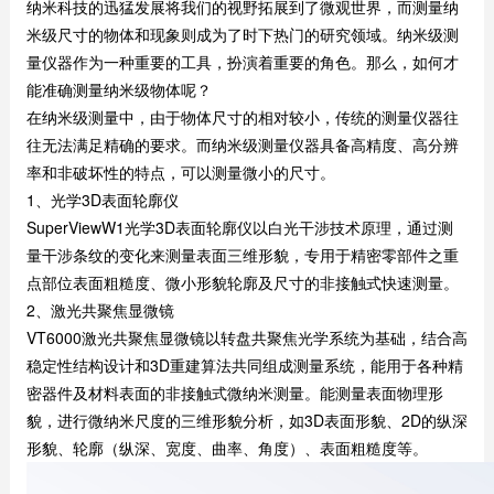
纳米科技的迅猛发展将我们的视野拓展到了微观世界，而测量纳
米级尺寸的物体和现象则成为了时下热门的研究领域。纳米级测
量仪器作为一种重要的工具，扮演着重要的角色。那么，如何才
能准确测量纳米级物体呢？
在纳米级测量中，由于物体尺寸的相对较小，传统的测量仪器往
往无法满足精确的要求。而纳米级测量仪器具备高精度、高分辨
率和非破坏性的特点，可以测量微小的尺寸。
1、光学3D表面轮廓仪
SuperViewW1光学3D表面轮廓仪以白光干涉技术原理，通过测
量干涉条纹的变化来测量表面三维形貌，专用于精密零部件之重
点部位表面粗糙度、微小形貌轮廓及尺寸的非接触式快速测量。
2、激光共聚焦显微镜
VT6000激光共聚焦显微镜以转盘共聚焦光学系统为基础，结合高
稳定性结构设计和3D重建算法共同组成测量系统，能用于各种精
密器件及材料表面的非接触式微纳米测量。能测量表面物理形
貌，进行微纳米尺度的三维形貌分析，如3D表面形貌、2D的纵深
形貌、轮廓（纵深、宽度、曲率、角度）、表面粗糙度等。