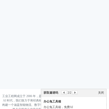
获取邀请码
2
/2
关闭
工业工程网成立于 2006 年，是国内领先的工业工程与智能制造知识集成平台。 在
AI 时代，我们致力于将经典精益生产（Lean）与前沿人工智能（AI）深度融合，
办公兔工具箱
构建一个涵盖智能物流、数字孪生、数据驱动决策的“新工业工程”生态系统，为制
办公兔工具箱，免费AI