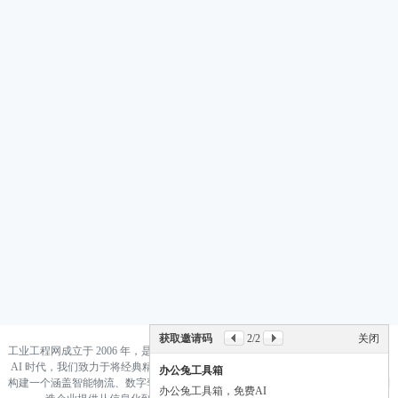
获取邀请码
2
/2
关闭
工业工程网成立于 2006 年，是国内领先的工业工程与智能制造知识集成平台。 在
AI 时代，我们致力于将经典精益生产（Lean）与前沿人工智能（AI）深度融合，
办公兔工具箱
构建一个涵盖智能物流、数字孪生、数据驱动决策的“新工业工程”生态系统，为制
办公兔工具箱，免费AI