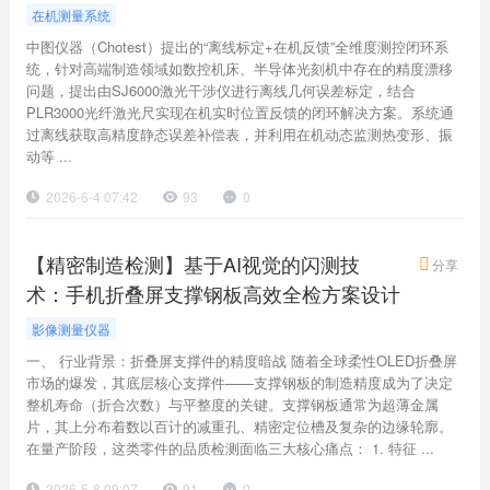
在机测量系统
中图仪器（Chotest）提出的“离线标定+在机反馈”全维度测控闭环系
统，针对高端制造领域如数控机床、半导体光刻机中存在的精度漂移
问题，提出由SJ6000激光干涉仪进行离线几何误差标定，结合
PLR3000光纤激光尺实现在机实时位置反馈的闭环解决方案。系统通
过离线获取高精度静态误差补偿表，并利用在机动态监测热变形、振
动等 ...
2026-6-4 07:42
93
0
【精密制造检测】基于AI视觉的闪测技
分享
术：手机折叠屏支撑钢板高效全检方案设计
影像测量仪器
一、 行业背景：折叠屏支撑件的精度暗战 随着全球柔性OLED折叠屏
市场的爆发，其底层核心支撑件——支撑钢板的制造精度成为了决定
整机寿命（折合次数）与平整度的关键。支撑钢板通常为超薄金属
片，其上分布着数以百计的减重孔、精密定位槽及复杂的边缘轮廓。
在量产阶段，这类零件的品质检测面临三大核心痛点： 1. 特征 ...
2026-5-8 09:07
91
0