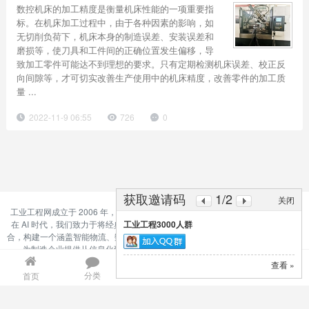
数控机床的加工精度是衡量机床性能的一项重要指
标。在机床加工过程中，由于各种因素的影响，如
无切削负荷下，机床本身的制造误差、安装误差和
磨损等，使刀具和工件间的正确位置发生偏移，导
致加工零件可能达不到理想的要求。只有定期检测机床误差、校正反
向间隙等，才可切实改善生产使用中的机床精度，改善零件的加工质
量 ...
2022-11-9 06:55
726
0
获取邀请码
1
/2
关闭
工业工程网成立于 2006 年，是国内领先的工业工程与智能制造知识集成平台。
在 AI 时代，我们致力于将经典精益生产（Lean）与前沿人工智能（AI）深度融
工业工程3000人群
合，构建一个涵盖智能物流、数字孪生、数据驱动决策的“新工业工程”生态系统，
为制造企业提供从信息化到智能化的全链路知识支撑。Email:ie@126.gd
©
Discuz Team.
Powered by
Discuz!
(chinaie.net,粤ICP备16027776号-2)
查看 »
分类
目录
索引
我的
首页