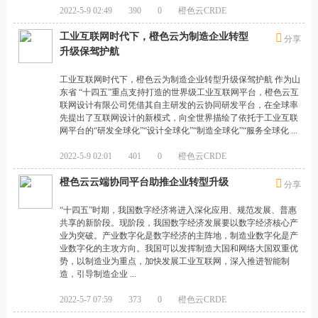
识
2022-5-9 02:49
390
0
橙色云CRDE
集
工业互联网时代下，橙色云为制造企业转型
分享
升级保驾护航
成
平
工业互联网时代下，橙色云为制造企业转型升级保驾护航 作为山
东省 “十四五”重点支持打造的世界级工业互联网平台，橙色云互
台
联网设计有限公司凭借其自主研发的云协同研发平台，在全球率
。
先提出了互联网设计的新模式，向全世界描绘了依托于工业互联
网平台的“研发全球化”“设计全球化”“制造全球化”“服务全球化 ...
在
A
2022-5-9 02:01
401
0
橙色云CRDE
I
橙色云云端协同平台助推企业转型升级
分享
时
“十四五”时期，我国数字经济将进入深化应用、规范发展、普惠
代
共享的新阶段。现阶段，我国数字经济发展要以数字经济核心产
业为突破。产业数字化是数字经济的主阵地，制造业数字化是产
，
业数字化的主攻方向。我国可以发挥制造大国和网络大国双重优
我
势，以制造业为重点，加快发展工业互联网，深入推进智能制
造，引导制造企业 ...
们
致
2022-5-7 07:59
373
0
橙色云CRDE