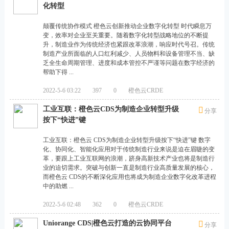
化转型
沿
人
颠覆传统协作模式 橙色云创新推动企业数字化转型 时代瞬息万
变，效率对企业至关重要。随着数字化转型战略地位的不断提
工
升，制造业作为传统经济也紧跟改革浪潮，响应时代号召。传统
智
制造产业所面临的人口红利减少、人员物料和设备管理不当、缺
乏全生命周期管理、进度和成本管控不严谨等问题在数字经济的
能
帮助下得 ...
（
2022-5-6 03:22
397
0
橙色云CRDE
A
工业互联：橙色云CDS为制造企业转型升级
分享
I
按下“快进”键
）
工业互联：橙色云 CDS为制造企业转型升级按下“快进”键 数字
深
化、协同化、智能化应用对于传统制造行业来说是迫在眉睫的变
度
革，要跟上工业互联网的浪潮，跻身高新技术产业也将是制造行
业的迫切需求。突破与创新一直是制造行业高质量发展的核心，
融
而橙色云 CDS的不断深化应用也将成为制造企业数字化改革进程
中的助燃 ...
合
，
2022-5-6 02:48
362
0
橙色云CRDE
构
Uniorange CDS|橙色云打造的云协同平台
分享