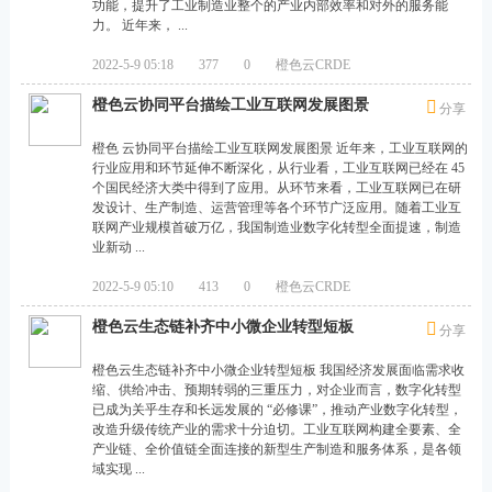
是
功能，提升了工业制造业整个的产业内部效率和对外的服务能
力。 近年来， ...
国
内
2022-5-9 05:18
377
0
橙色云CRDE
领
橙色云协同平台描绘工业互联网发展图景
分享
先
橙色 云协同平台描绘工业互联网发展图景 近年来，工业互联网的
的
行业应用和环节延伸不断深化，从行业看，工业互联网已经在 45
个国民经济大类中得到了应用。从环节来看，工业互联网已在研
工
发设计、生产制造、运营管理等各个环节广泛应用。随着工业互
业
联网产业规模首破万亿，我国制造业数字化转型全面提速，制造
业新动 ...
工
程
2022-5-9 05:10
413
0
橙色云CRDE
与
橙色云生态链补齐中小微企业转型短板
分享
智
橙色云生态链补齐中小微企业转型短板 我国经济发展面临需求收
能
缩、供给冲击、预期转弱的三重压力，对企业而言，数字化转型
已成为关乎生存和长远发展的 “必修课”，推动产业数字化转型，
制
改造升级传统产业的需求十分迫切。工业互联网构建全要素、全
造
产业链、全价值链全面连接的新型生产制造和服务体系，是各领
域实现 ...
知