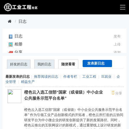
日志
工
日志
发布
业
›
相册
上传
工
分享
添加
程
记录
网
发表新日志
好友的日志
我的日志
随便看看
广播
成
{userpanelarea2}
最新发表的日志
|
推荐阅读的日志
|
作者专栏
|
工业工程
|
IE就业
|
企
立
业管理
|
精益生产
于
橙色云入选工信部“国家（或省级）中小企业
分享
20
公共服务示范平台名单”
06
橙色云入选工信部“国家（或省级）中小企业公共服务示范平台名
年
单” 作为引领工业产品创新模式的开拓者，橙色云所打造的云协同
研发平台为中小微企业的研发创新提供了新的发展路径。同时，
，
橙色云推出的互联网设计的新模式，通过重塑线上设计研发的新