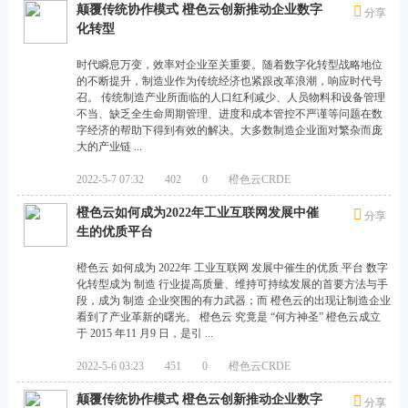
力
颠覆传统协作模式 橙色云创新推动企业数字
分享
于
化转型
将
时代瞬息万变，效率对企业至关重要。随着数字化转型战略地位
经
的不断提升，制造业作为传统经济也紧跟改革浪潮，响应时代号
召。 传统制造产业所面临的人口红利减少、人员物料和设备管理
典
不当、缺乏全生命周期管理、进度和成本管控不严谨等问题在数
字经济的帮助下得到有效的解决。大多数制造企业面对繁杂而庞
精
大的产业链 ...
益
2022-5-7 07:32
402
0
橙色云CRDE
生
橙色云如何成为2022年工业互联网发展中催
产
分享
生的优质平台
（
L
橙色云 如何成为 2022年 工业互联网 发展中催生的优质 平台 数字
化转型成为 制造 行业提高质量、维持可持续发展的首要方法与手
ea
段，成为 制造 企业突围的有力武器；而 橙色云的出现让制造企业
看到了产业革新的曙光。 橙色云 究竟是 “何方神圣” 橙色云成立
n
于 2015 年11 月9 日，是引 ...
）
2022-5-6 03:23
451
0
橙色云CRDE
与
前
颠覆传统协作模式 橙色云创新推动企业数字
分享