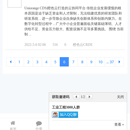
建
Uniorange CDS|橙色云打造的云协同平台 传统企业发展缓慢的根
一
本原因是迫于缺乏资金和人才限制，无法组建优质的研发团队和
个
研发系统，进一步导致企业自身缺失创新体系和创新内驱力。在
数字化转型过程中，广大中小企业普遍面临关键基础薄弱、人才
涵
供给不足、资金压力较大、配套设施不足等多重挑战。 围绕 当前
制 ...
盖
智
2022-5-6 02:06
516
0
橙色云CRDE
能
物
1
2
3
4
5
6
7
8
9
10
... 37
流
、
数
下一
字
获取邀请码
1
/2
关闭
孪
工业工程3000人群
生
、
工业工程网成立于 2006 年，是国内领先的工业工程与智能制造知识集成平台。 在
查看 »
AI 时代，我们致力于将经典精益生产（Lean）与前沿人工智能（AI）深度融合，
数
分类
目录
索引
我的
首页