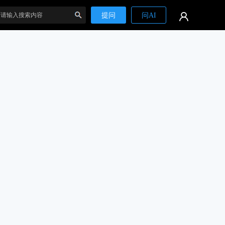
提问
问AI
搜
索